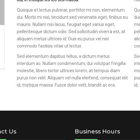
Quisque et lectus pulvinar, porttitor mi non, elementum
Qui
dui. Morbi mi nisl, tincidunt sed venenatis eget, finibus eu
dui
mauris. Nullam nisi lacus, feugiat eget varius eget,
mau
pellentesque dictum odio. Sed sollicitudin viverra est, at
pel
aliquam metus ultrices id. Duis eu purus vel nisl
ali
commodo facilisis vitae ut lectus.
com
Sed elementum dapibus tellus, a dictum metus
Se
interdum ac. Nullam condimentum, dui volutpat fringilla
int
molestie, libero tortor ultrices lorem, at tempus diam
mol
purus non velit. Aliquam vel nulla eleifend, consequat elit
pur
id, tristique massa. Fusce dolor velit, blandit ac era.
id,
ct Us
Business Hours