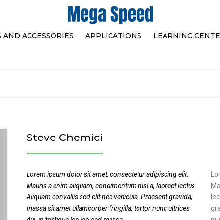
S AND ACCESSORIES
APPLICATIONS
LEARNING CENT
HAND HELD PORTABLES
HIGH SPEED VIDEO
SORIES
SELECTION TABLE
MEGA SPEED’S INN
PC CONNECTED
TEAM
SELECTION TABLE
HOW TO CHOOSE A
SPEED CAMERA FO
Steve Chemici
SHOOTING
Lorem ipsum dolor sit amet, consectetur adipiscing elit.
Lor
Mauris a enim aliquam, condimentum nisl a, laoreet lectus.
Ma
Aliquam convallis sed elit nec vehicula. Praesent gravida,
lec
massa sit amet ullamcorper fringilla, tortor nunc ultrices
gra
dui, in tristique leo leo sed massa.
nun