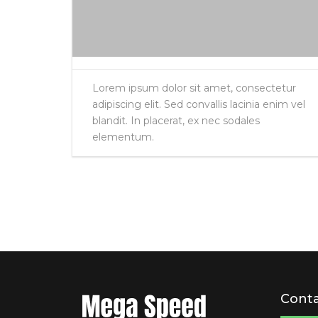
Lorem ipsum dolor sit amet, consectetur
adipiscing elit. Sed convallis lacinia enim vel
blandit. In placerat, ex nec sodales
elementum.
Conta