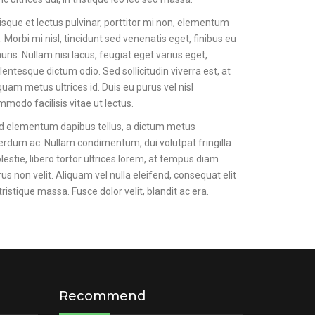
sque et lectus pulvinar, porttitor mi non, elementum
. Morbi mi nisl, tincidunt sed venenatis eget, finibus eu
ris. Nullam nisi lacus, feugiat eget varius eget,
lentesque dictum odio. Sed sollicitudin viverra est, at
quam metus ultrices id. Duis eu purus vel nisl
modo facilisis vitae ut lectus.
d elementum dapibus tellus, a dictum metus
erdum ac. Nullam condimentum, dui volutpat fringilla
estie, libero tortor ultrices lorem, at tempus diam
us non velit. Aliquam vel nulla eleifend, consequat elit
 tristique massa. Fusce dolor velit, blandit ac era.
Recommend