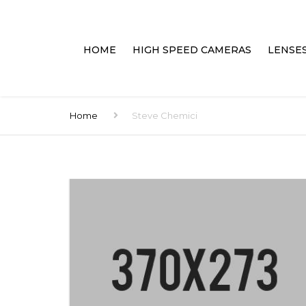
HOME
HIGH SPEED CAMERAS
LENSE
HAND HELD PORTABLES
LENSES
Home
Steve Chemici
PC CONNECTED
ACCES
HIGH SPEED DVR’S