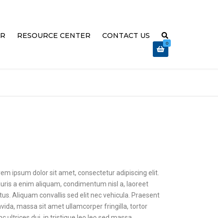
ER
RESOURCE CENTER
CONTACT US
0
 EXPLAINED
ABOUT US
OVATION
TRAINING & SUPPORT
REFUND AND RETURNS POLICY
 HIGH
R TROUBLE-
MEGA SPEED RELEASE VIDEO
em ipsum dolor sit amet, consectetur adipiscing elit.
uris a enim aliquam, condimentum nisl a, laoreet
tus. Aliquam convallis sed elit nec vehicula. Praesent
vida, massa sit amet ullamcorper fringilla, tortor
c ultrices dui, in tristique leo leo sed massa.