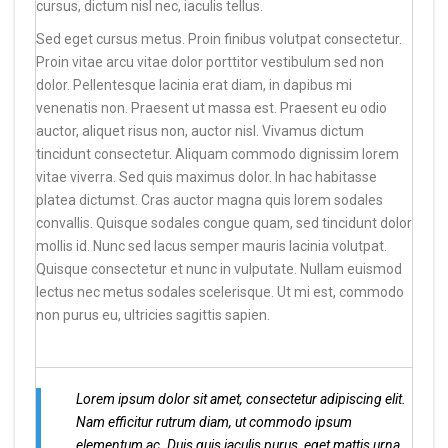
cursus, dictum nisl nec, iaculis tellus.
Sed eget cursus metus. Proin finibus volutpat consectetur.
Proin vitae arcu vitae dolor porttitor vestibulum sed non
dolor. Pellentesque lacinia erat diam, in dapibus mi
venenatis non. Praesent ut massa est. Praesent eu odio
auctor, aliquet risus non, auctor nisl. Vivamus dictum
tincidunt consectetur. Aliquam commodo dignissim lorem
vitae viverra. Sed quis maximus dolor. In hac habitasse
platea dictumst. Cras auctor magna quis lorem sodales
convallis. Quisque sodales congue quam, sed tincidunt dolor
mollis id. Nunc sed lacus semper mauris lacinia volutpat.
Quisque consectetur et nunc in vulputate. Nullam euismod
lectus nec metus sodales scelerisque. Ut mi est, commodo
non purus eu, ultricies sagittis sapien.
Lorem ipsum dolor sit amet, consectetur adipiscing elit.
Nam efficitur rutrum diam, ut commodo ipsum
elementum ac. Duis quis iaculis purus, eget mattis urna.